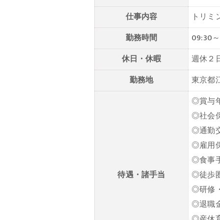
仕事内容
トリミ
勤務時間
09:30
休日・休暇
週休２
勤務地
東京都江
◎賞与
◎社会
◎通勤
◎雇用
◎食事
待遇・諸手当
◎徒歩
◎研修
◎退職
◎産休