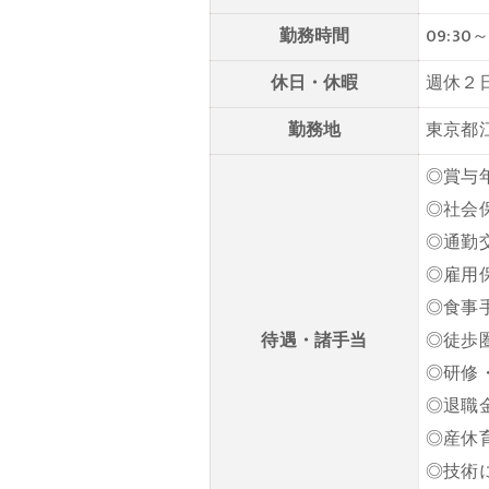
勤務時間
09:30
休日・休暇
週休２
勤務地
東京都江
◎賞与
◎社会
◎通勤
◎雇用
◎食事
待遇・諸手当
◎徒歩
◎研修
◎退職
◎産休
◎技術