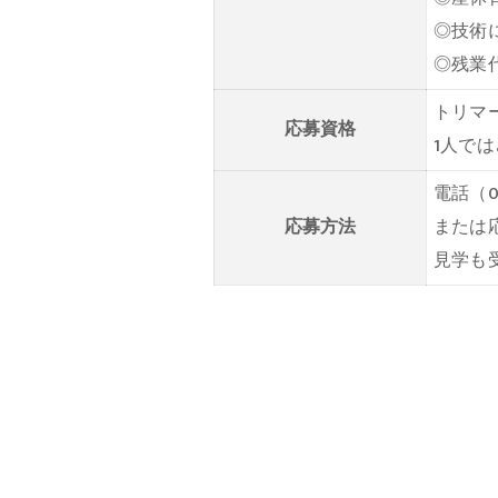
◎技術
◎残業
トリマ
応募資格
1人で
電話（0
応募方法
または
見学も