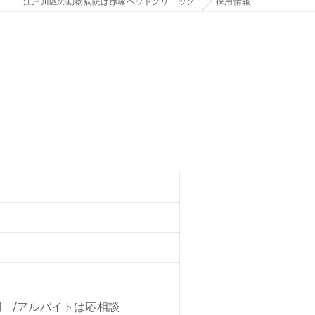
江戸川区の動物病院は赤塚ペットクリニック
採用情報
）
間勤務制 /アルバイトは応相談