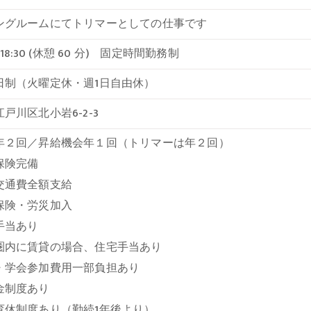
ングルームにてトリマーとしての仕事です
～18:30 (休憩 60 分) 固定時間勤務制
日制（火曜定休・週1日自由休）
戸川区北小岩6-2-3
年２回／昇給機会年１回（トリマーは年２回）
保険完備
交通費全額支給
保険・労災加入
手当あり
圏内に賃貸の場合、住宅手当あり
・学会参加費用一部負担あり
金制度あり
育休制度あり（勤続1年後より）